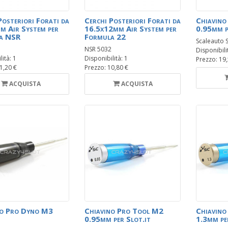
Posteriori Forati da
Cerchi Posteriori Forati da
Chiavin
 Air System per
16.5x12mm Air System per
0.95mm p
a NSR
Formula 22
Scaleauto 
NSR 5032
Disponibili
ità: 1
Disponibilità: 1
Prezzo: 19
1,20 €
Prezzo: 10,80 €
ACQUISTA
ACQUISTA
no Pro Dyno M3
Chiavino Pro Tool M2
Chiavino
0.95mm per Slot.it
1.3mm pe