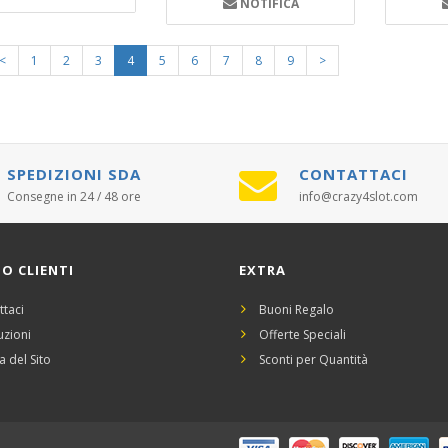
NOTIFICA
<
1
2
3
4
5
6
7
8
9
>
SPEDIZIONI SDA
CONTATTACI
Consegne in 24 / 48 ore
info@crazy4slot.com
IO CLIENTI
EXTRA
ttaci
Buoni Regalo
uzioni
Offerte Speciali
 del Sito
Sconti per Quantità