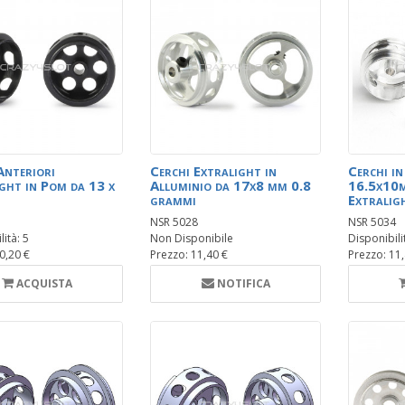
Anteriori
Cerchi Extralight in
Cerchi in
ght in Pom da 13 x
Alluminio da 17x8 mm 0.8
16.5x10m
grammi
Extralig
NSR 5028
NSR 5034
ità: 5
Non Disponibile
Disponibili
0,20 €
Prezzo: 11,40 €
Prezzo: 11
ACQUISTA
NOTIFICA