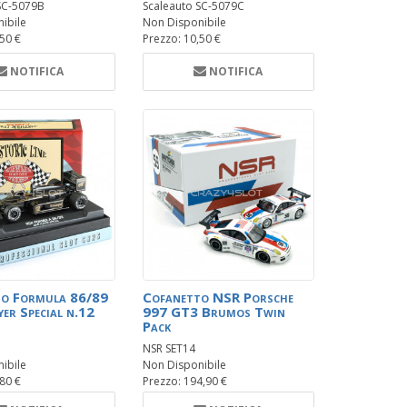
SC-5079B
Scaleauto SC-5079C
ibile
Non Disponibile
,50 €
Prezzo: 10,50 €
NOTIFICA
NOTIFICA
to Formula 86/89
Cofanetto NSR Porsche
er Special n.12
997 GT3 Brumos Twin
Pack
NSR SET14
ibile
Non Disponibile
,80 €
Prezzo: 194,90 €