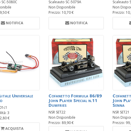
o SC-5080C
Scaleauto SC-5079A
Scaleauto 
onibile
Non Disponibile
Non Dispon
9,50 €
Prezzo: 10,70 €
Prezzo: 10
NOTIFICA
NOTIFICA
gitale Universale
Cofanetto Formula 86/89
Cofanet
o
John Player Special n.11
John Play
Dumfries
Senna
201c1
NSR SET22
NSR SET21
ità: 3
Non Disponibile
Non Dispon
2,80 €
Prezzo: 89,90 €
Prezzo: 99
ACQUISTA