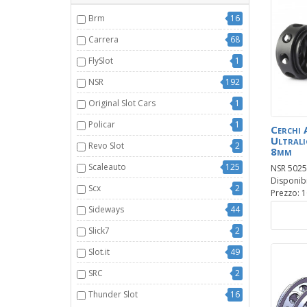
Brm
16
Carrera
68
FlySlot
1
NSR
192
Original Slot Cars
1
Policar
1
Cerchi 
Ultrali
Revo Slot
2
8mm
Scaleauto
125
NSR 5025
Disponibil
Scx
2
Prezzo: 1
Sideways
44
Slick7
2
Slot.it
49
SRC
2
Thunder Slot
16