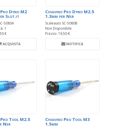
o Pro Dyno M2
Chiavino Pro Dyno M2.5
er Slot.it
1.3mm per Nsr
SC-5080A
Scaleauto SC-5080B
tà: 1
Non Disponibile
,50 €
Prezzo: 19,50 €
ACQUISTA
NOTIFICA
 Pro Tool M2.5
Chiavino Pro Tool M3
r Nsr
1.5mm