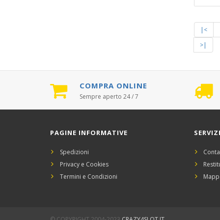
|<
>|
COMPRA ONLINE
Sempre aperto 24 / 7
PAGINE INFORMATIVE
SERVIZ
Spedizioni
Conta
Privacy e Cookies
Restit
Termini e Condizioni
Mappa
© COPYRIGHT 2004-2023
CRAZY4SLOT.IT