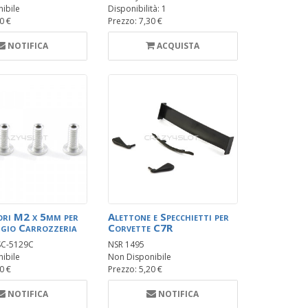
ibile
Disponibilità: 1
0 €
Prezzo: 7,30 €
NOTIFICA
ACQUISTA
ri M2 x 5mm per
Alettone e Specchietti per
gio Carrozzeria
Corvette C7R
SC-5129C
NSR 1495
ibile
Non Disponibile
0 €
Prezzo: 5,20 €
NOTIFICA
NOTIFICA