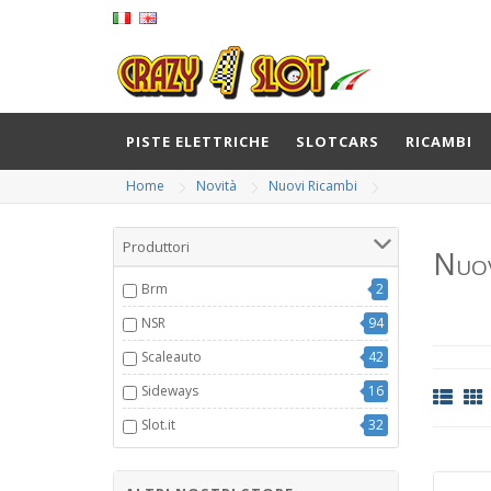
PISTE ELETTRICHE
SLOTCARS
RICAMBI
Home
Novità
Nuovi Ricambi
Produttori
Nuov
Brm
2
NSR
94
Scaleauto
42
Sideways
16
Slot.it
32