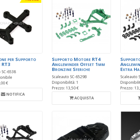
one per Supporto
Supporto Motore RT4
Support
 RT3
Anglewinder Offset 1mm
Anglewin
Bronzine Sferiche
Extra Ha
o SC-6538
Scaleauto SC-6529B
Scaleauto
onibile
Disponibilità: 1
Disponibili
,00 €
Prezzo: 13,50 €
Prezzo: 13
NOTIFICA
ACQUISTA