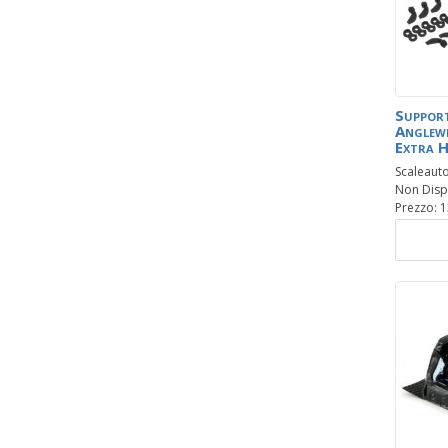
Suppor
Anglewi
Extra 
Scaleaut
Non Disp
Prezzo: 1