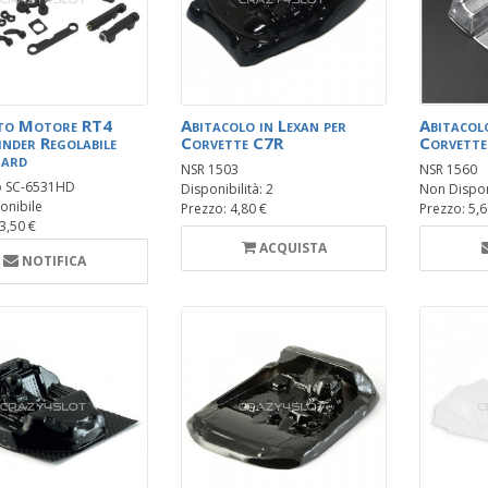
to Motore RT4
Abitacolo in Lexan per
Abitacolo
nder Regolabile
Corvette C7R
Corvette
Hard
NSR 1503
NSR 1560
o SC-6531HD
Disponibilità: 2
Non Dispon
onibile
Prezzo: 4,80 €
Prezzo: 5,6
3,50 €
ACQUISTA
NOTIFICA