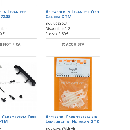
 in Lexan per
Abitacolo in Lexan per Opel
 720S
Calibra DTM
Slot.it CS36LX
ibile
Disponibilità: 2
0 €
Prezzo: 3,60 €
NOTIFICA
ACQUISTA
i Carrozzeria Opel
Accessori Carrozzeria per
 DTM
Lamborghini Huracan GT3
6P
Sideways SWLBHB