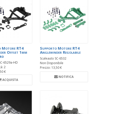
o Motore RT4
Supporto Motore RT4
der Offset 1mm
Anglewinder Regolabile
rd
Scaleauto SC-6532
 SC-6529a-HD
Non Disponibile
tà: 2
Prezzo: 13,50 €
,50 €
NOTIFICA
ACQUISTA