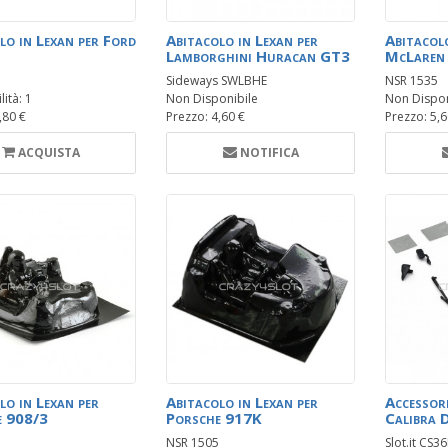
lo in Lexan per Ford
Abitacolo in Lexan per
Abitacolo
Lamborghini Huracan GT3
McLaren
Sideways SWLBHE
NSR 1535
ità: 1
Non Disponibile
Non Dispon
,80 €
Prezzo: 4,60 €
Prezzo: 5,6
ACQUISTA
NOTIFICA
lo in Lexan per
Abitacolo in Lexan per
Accessor
e 908/3
Porsche 917K
Calibra
NSR 1505
Slot.it CS3