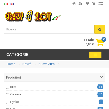
0
Totale
0,00 €
CATEGORIE
Home
Novità
Nuove Auto
Produttori
Brm
14
Carrera
57
FlySlot
1