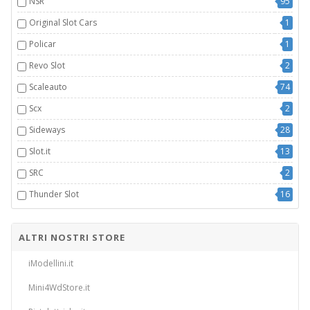
NSR
95
Original Slot Cars
1
Policar
1
Revo Slot
2
Scaleauto
74
Scx
2
Sideways
28
Slot.it
13
SRC
2
Thunder Slot
16
ALTRI NOSTRI STORE
iModellini.it
Mini4WdStore.it