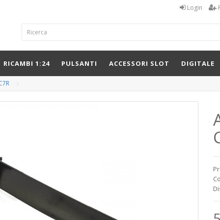
Login
RICAMBI 1:24
PULSANTI
ACCESSORI SLOT
DIGITALE
 C7R
A
Pr
Co
Di
5