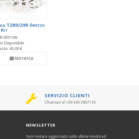
ola T280/290 Grezza
 Kit
R 0551SW
n Disponibile
ezzo: 65,00 €
NOTIFICA
SERVIZIO CLIENTI
Chiamaci al +39 340 3867130
NEWSLETTER
Vuoi restare aggiornato sulle ultime novità ed