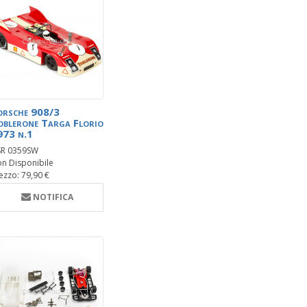
orsche 908/3
oblerone Targa Florio
973 n.1
R 0359SW
n Disponibile
ezzo: 79,90 €
NOTIFICA