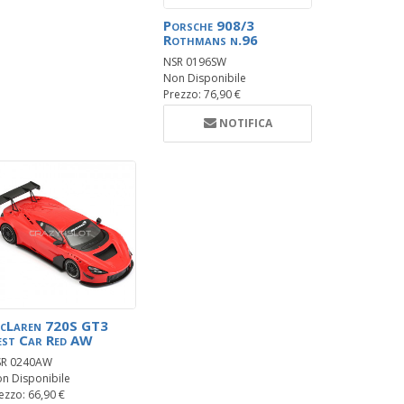
Porsche 908/3
Rothmans n.96
NSR 0196SW
Non Disponibile
Prezzo: 76,90 €
NOTIFICA
cLaren 720S GT3
est Car Red AW
SR 0240AW
n Disponibile
ezzo: 66,90 €