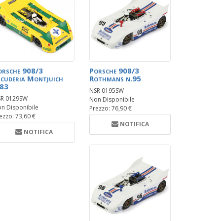
orsche 908/3
Porsche 908/3
scuderia Montjuich
Rothmans n.95
.83
NSR 0195SW
R 0129SW
Non Disponibile
n Disponibile
Prezzo: 76,90 €
ezzo: 73,60 €
NOTIFICA
NOTIFICA