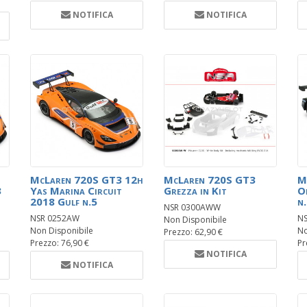
NOTIFICA
NOTIFICA
McLaren 720S GT3 12h
McLaren 720S GT3
M
3
Yas Marina Circuit
Grezza in Kit
O
2018 Gulf n.5
n
NSR 0300AWW
NSR 0252AW
N
Non Disponibile
Non Disponibile
No
Prezzo: 62,90 €
Prezzo: 76,90 €
Pr
NOTIFICA
NOTIFICA