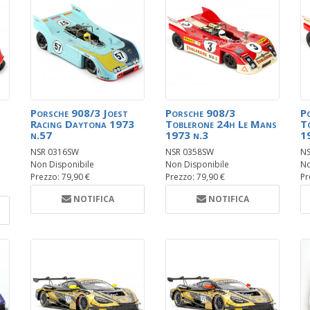
Porsche 908/3 Joest
Porsche 908/3
P
Racing Daytona 1973
Toblerone 24h Le Mans
T
n.57
1973 n.3
1
NSR 0316SW
NSR 0358SW
NS
Non Disponibile
Non Disponibile
No
Prezzo: 79,90 €
Prezzo: 79,90 €
Pr
NOTIFICA
NOTIFICA