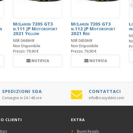
McLaren 720S GT3
McLaren 720S GT3
L
n
n.111 JP Motorsport
n.112 JP Motorsport
in
2021 Yellow
2021 Red
NS
NSR 0449AW
NSR 0450AW
No
Non Disponibile
Non Disponibile
Pr
Prezzo: 79,90 €
Prezzo: 79,90 €
NOTIFICA
NOTIFICA
SPEDIZIONI SDA
CONTATTACI
Consegne in 24 / 48 ore
info@crazy4slot.com
IO CLIENTI
EXTRA
ttaci
Buoni Regalo