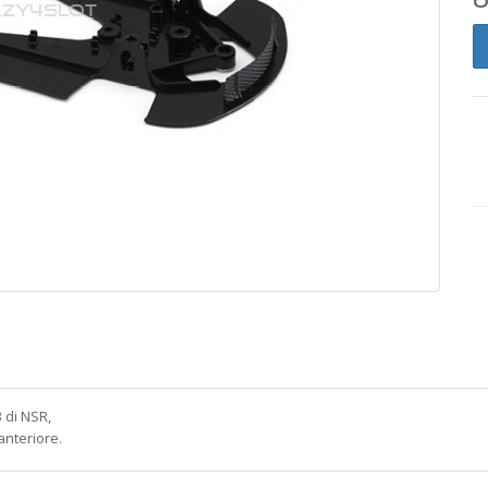
 di NSR,
anteriore.