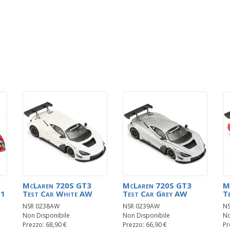
McLaren 720S GT3
McLaren 720S GT3
M
31
Test Car White AW
Test Car Grey AW
T
NSR 0238AW
NSR 0239AW
N
Non Disponibile
Non Disponibile
No
Prezzo: 68,90 €
Prezzo: 66,90 €
Pr