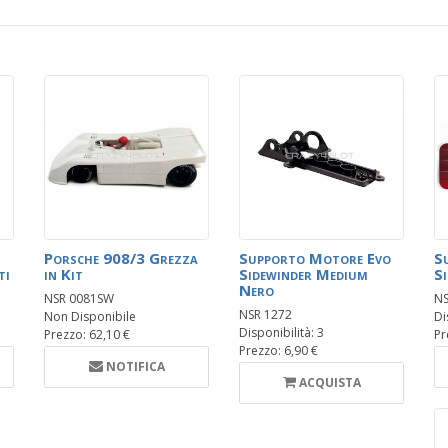
Porsche 908/3 Grezza
Supporto Motore Evo
S
ti
in Kit
Sidewinder Medium
S
Nero
NSR 0081SW
NS
NSR 1272
Non Disponibile
Di
Disponibilità: 3
Prezzo: 62,10 €
Pr
Prezzo: 6,90 €
NOTIFICA
ACQUISTA