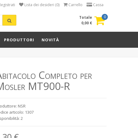
Registrati
Lista dei desideri (0)
Carrello
Cassa
0
Totale
0,00 €
PRODUTTORI
NOVITÀ
Abitacolo Completo per
Mosler MT900-R
oduttore: NSR
dice articolo: 1307
sponibilità: 2
,30 €