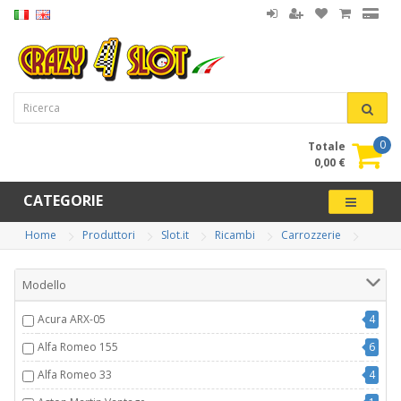
0
Totale
0,00 €
CATEGORIE
Home
Produttori
Slot.it
Ricambi
Carrozzerie
Modello
Acura ARX-05
4
Alfa Romeo 155
6
Alfa Romeo 33
4