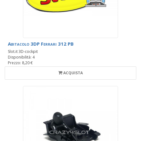
Porsche 962 IMSA
2
Sauber C9
4
Toyota 88C
5
Toyota GR010
6
Abitacolo 3DP Ferrari 312 PB
Slot.it 3D-cockpit
Disponibilità: 4
Prezzo: 8,20 €
ACQUISTA