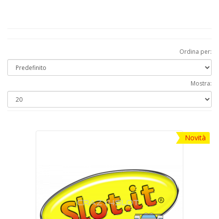
McLaren F1 GTR
5
McLaren M8D
3
Mercedes 190E
3
Mercedes C-Class
1
Ordina per:
Mercedes DTM
1
Nissan GT-R Nismo
4
Mostra:
Nissan R390 GT1
4
Nissan R89C
5
Opel Calibra
3
Novità
Oreca 07
7
Porsche 911 GT1
4
Porsche 956 C
5
Porsche 956 KH
5
Porsche 962 C
6
Porsche 962 KH
6