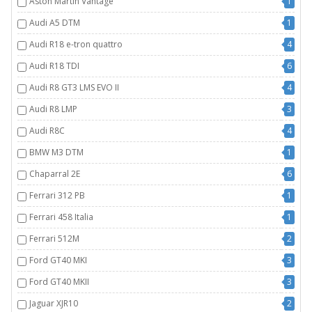
Aston Martin Vantage
1
Audi A5 DTM
1
Audi R18 e-tron quattro
4
Audi R18 TDI
6
Audi R8 GT3 LMS EVO II
4
Audi R8 LMP
3
Audi R8C
4
BMW M3 DTM
1
Chaparral 2E
6
Ferrari 312 PB
1
Ferrari 458 Italia
1
Ferrari 512M
2
Ford GT40 MKI
3
Ford GT40 MKII
3
Jaguar XJR10
2