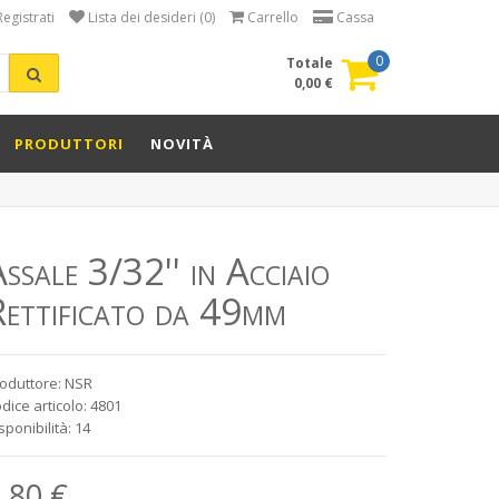
Registrati
Lista dei desideri (0)
Carrello
Cassa
0
Totale
0,00 €
PRODUTTORI
NOVITÀ
ssale 3/32'' in Acciaio
Rettificato da 49mm
oduttore: NSR
dice articolo: 4801
sponibilità: 14
,80 €