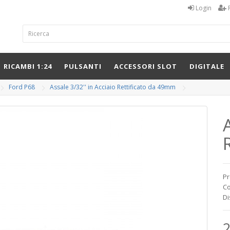
Login
RICAMBI 1:24
PULSANTI
ACCESSORI SLOT
DIGITALE
Ford P68
Assale 3/32'' in Acciaio Rettificato da 49mm
A
Pr
Co
Di
2