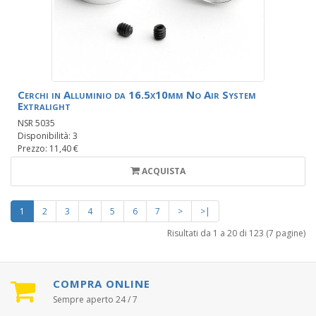
Cerchi in Alluminio da 16.5x10mm No Air System
Extralight
NSR 5035
Disponibilità: 3
Prezzo: 11,40 €
ACQUISTA
1
2
3
4
5
6
7
>
>|
Risultati da 1 a 20 di 123 (7 pagine)
COMPRA ONLINE
Sempre aperto 24 / 7