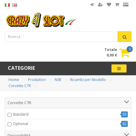
0
Totale
0,00 €
CATEGORIE
Home
Produttori
NSR
Ricambi per Modello
Corvette C7R
Corvette C7R
Standard
35
Optional
82
Disponibilità