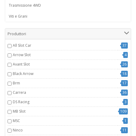
Trasmissione 4WD
Viti e Grani
Produttori
All Slot Car
37
Arrow Slot
4
Avant Slot
26
Black Arrow
18
Brm
17
Carrera
36
DS Racing
3
MB Slot
109
MSC
1
Ninco
11