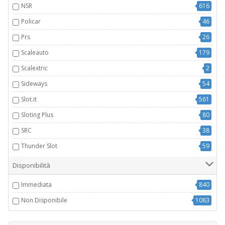
NSR
616
Policar
46
Prs
26
Scaleauto
179
Scalextric
2
Sideways
54
Slot.it
561
Sloting Plus
80
SRC
38
Thunder Slot
59
Disponibilità
Immediata
840
Non Disponibile
1083