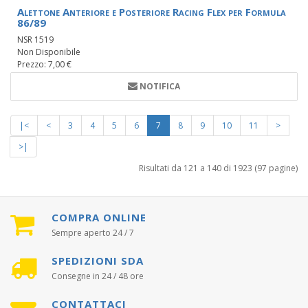
Alettone Anteriore e Posteriore Racing Flex per Formula
86/89
NSR 1519
Non Disponibile
Prezzo: 7,00 €
NOTIFICA
|<
<
3
4
5
6
7
8
9
10
11
>
>|
Risultati da 121 a 140 di 1923 (97 pagine)
COMPRA ONLINE
Sempre aperto 24 / 7
SPEDIZIONI SDA
Consegne in 24 / 48 ore
CONTATTACI